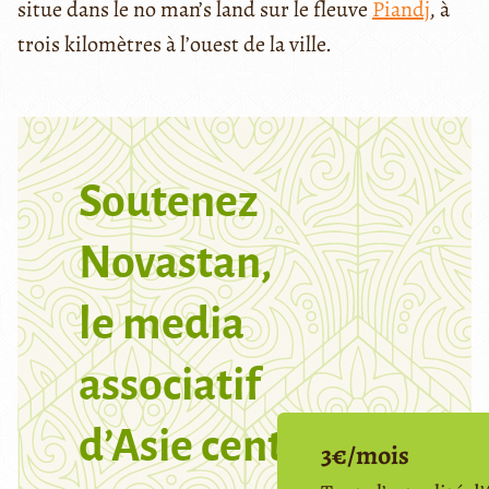
situe dans le no man’s land sur le fleuve
Piandj
, à
trois kilomètres à l’ouest de la ville.
Soutenez
Novastan,
le media
associatif
d’Asie centrale
3€/mois