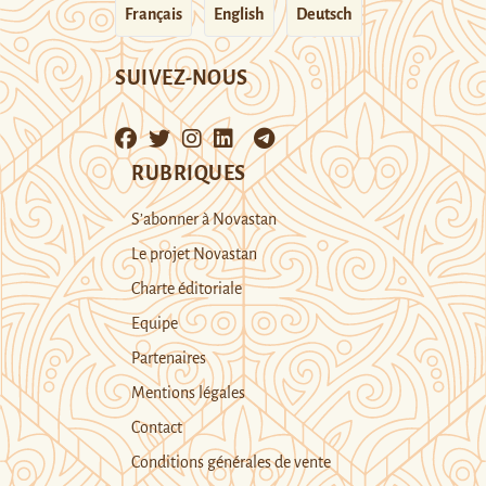
Français
English
Deutsch
SUIVEZ-NOUS
RUBRIQUES
S’abonner à Novastan
Le projet Novastan
Charte éditoriale
Equipe
Partenaires
Mentions légales
Contact
Conditions générales de vente