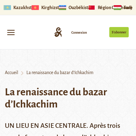
Kazakhstan
Kirghizstan
Ouzbékistan
Région Ouïghoure
Tadjik
S’abonner
Connexion
Accueil
La renaissance du bazar d’Ichkachim
La renaissance du bazar
d’Ichkachim
UN LIEU EN ASIE CENTRALE. Après trois