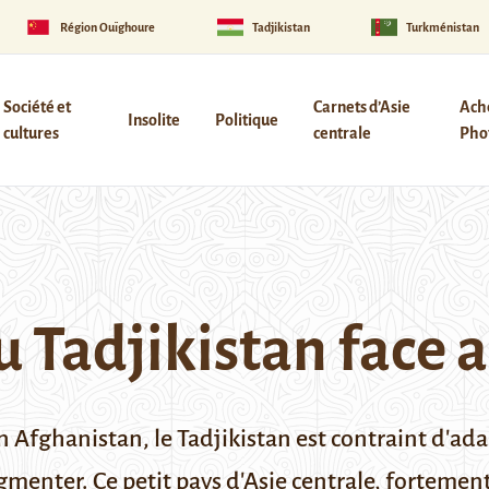
Région Ouïghoure
Tadjikistan
Turkménistan
Société et
Carnets d’Asie
Ach
Insolite
Politique
cultures
centrale
Phot
u Tadjikistan face 
n Afghanistan, le Tadjikistan est contraint d'adap
gmenter. Ce petit pays d'Asie centrale, fortemen