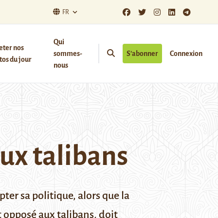
FR
Qui
eter nos
sommes-
S’abonner
Connexion
os du jour
nous
aux talibans
ter sa politique, alors que la
t opposé aux talibans, doit