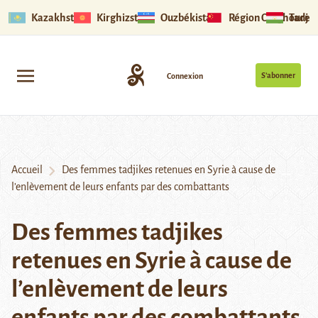
Kazakhstan
Kirghizstan
Ouzbékistan
Région Ouïghoure
Tadjik
S’abonner
Connexion
Accueil
Des femmes tadjikes retenues en Syrie à cause de
l’enlèvement de leurs enfants par des combattants
Des femmes tadjikes
retenues en Syrie à cause de
l’enlèvement de leurs
enfants par des combattants