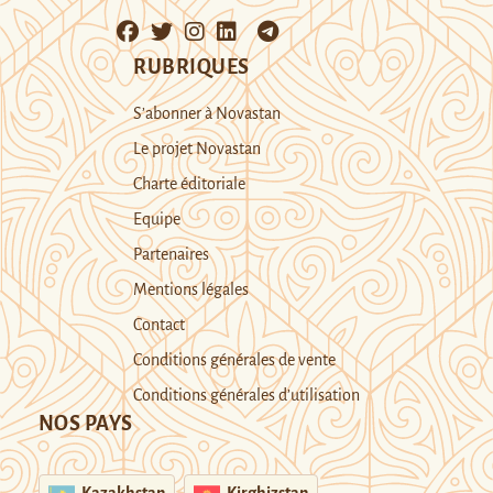
RUBRIQUES
S’abonner à Novastan
Le projet Novastan
Charte éditoriale
Equipe
Partenaires
Mentions légales
Contact
Conditions générales de vente
Conditions générales d’utilisation
NOS PAYS
Kazakhstan
Kirghizstan