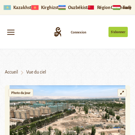
Kazakhstan
Kirghizstan
Ouzbékistan
Région Ouïghoure
Tadjik
S’abonner
Connexion
Accueil
Vue du ciel
Photo du jour