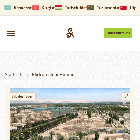
Kasachstan
Kirgistan
Tadschikistan
Turkmenistan
Uigu
Unterstützt uns
Startseite
Blick aus dem Himmel
Bild des Tages