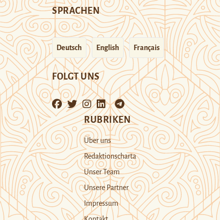
SPRACHEN
Deutsch
English
Français
FOLGT UNS
RUBRIKEN
Über uns
Redaktionscharta
Unser Team
Unsere Partner
Impressum
Kontakt