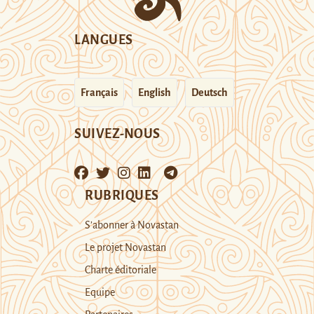
LANGUES
Français
English
Deutsch
SUIVEZ-NOUS
RUBRIQUES
S’abonner à Novastan
Le projet Novastan
Charte éditoriale
Equipe