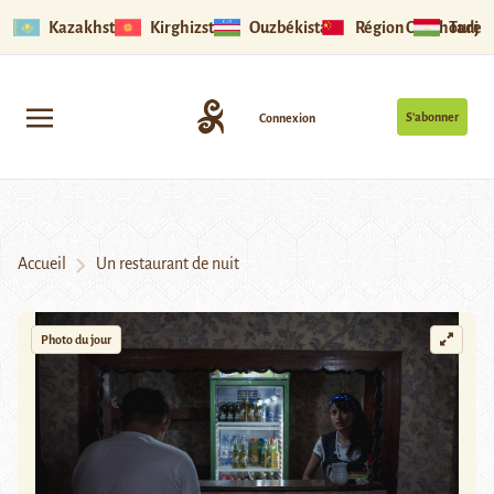
Kazakhstan
Kirghizstan
Ouzbékistan
Région Ouïghoure
Tadjik
S’abonner
Connexion
Accueil
Un restaurant de nuit
Photo du jour