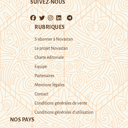
SUIVEZ-NOUS
RUBRIQUES
S’abonner à Novastan
Le projet Novastan
Charte éditoriale
Equipe
Partenaires
Mentions légales
Contact
Conditions générales de vente
Conditions générales d’utilisation
NOS PAYS