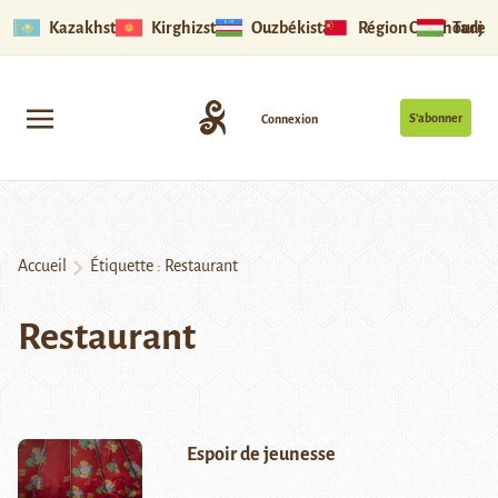
Kazakhstan
Kirghizstan
Ouzbékistan
Région Ouïghoure
Tadjik
S’abonner
Connexion
Accueil
Étiquette :
Restaurant
Restaurant
Espoir de jeunesse