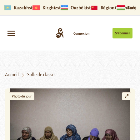
Kazakhstan
Kirghizstan
Ouzbékistan
Région Ouïghoure
Tadjik
S’abonner
Connexion
Accueil
Salle de classe
Photo du jour