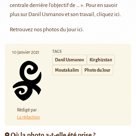
centrale derrière l’objectif de … »
. Pour en savoir
plus sur Danil Usmanov et son travail, cliquez
ici
.
Retrouvez nos photos du jour
ici
.
TAGS
10 janvier 2021
Danil Usmanov
Kirghizstan
Moutakalim
Photo du Jour
Rédigé par :
La rédaction
Où la photo a-t-elle été prise ?