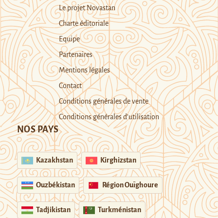
Le projet Novastan
Charte éditoriale
Equipe
Partenaires
Mentions légales
Contact
Conditions générales de vente
Conditions générales d’utilisation
NOS PAYS
Kazakhstan
Kirghizstan
Ouzbékistan
Région Ouïghoure
Tadjikistan
Turkménistan