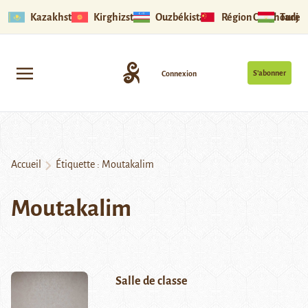
Kazakhstan
Kirghizstan
Ouzbékistan
Région Ouïghoure
Tadjik
S’abonner
Connexion
Accueil
Étiquette :
Moutakalim
Moutakalim
Salle de classe