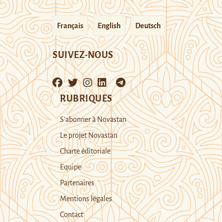
Français
English
Deutsch
SUIVEZ-NOUS
RUBRIQUES
S’abonner à Novastan
Le projet Novastan
Charte éditoriale
Equipe
Partenaires
Mentions légales
Contact