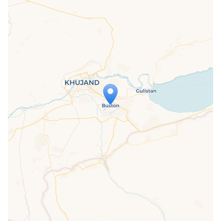
Travelers' Map is loading...
If you see this after your page is
loaded completely, leafletJS files are
missing.