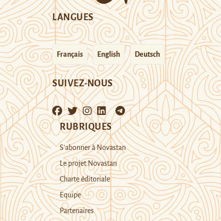
LANGUES
Français
English
Deutsch
SUIVEZ-NOUS
RUBRIQUES
S’abonner à Novastan
Le projet Novastan
Charte éditoriale
Equipe
Partenaires