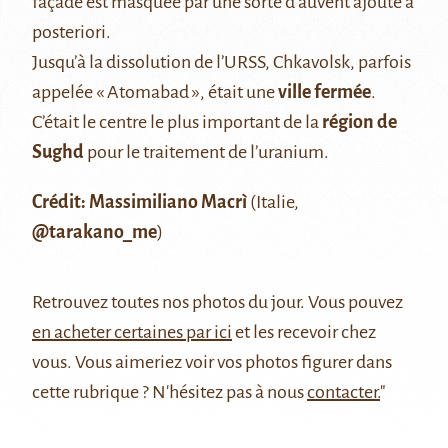
façade est masquée par une sorte d’auvent ajouté a
posteriori.
Jusqu’à la dissolution de l’URSS, Chkavolsk, parfois
appelée « Atomabad », était une
ville fermée
.
C’était le centre le plus important de la
région de
Sughd
pour le traitement de l’uranium.
Crédit: Massimiliano Macrì
(Italie,
@tarakano_me
)
Retrouvez
toutes nos photos du jour
. Vous pouvez
en acheter certaines par ici
et les recevoir chez
vous. Vous aimeriez voir vos photos figurer dans
cette rubrique ? N'hésitez pas à nous
contacter.
"