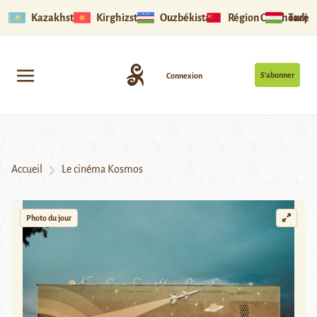
Kazakhstan
Kirghizstan
Ouzbékistan
Région Ouïghoure
Tadjik
S’abonner
Connexion
Accueil
Le cinéma Kosmos
Photo du jour