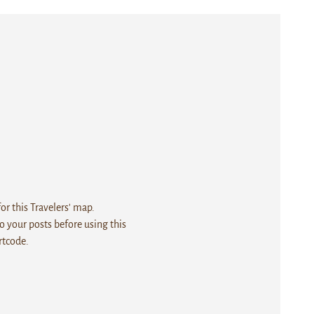
r this Travelers' map.
 your posts before using this
rtcode.