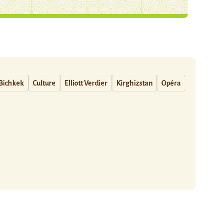
Bichkek
Culture
Elliott Verdier
Kirghizstan
Opéra