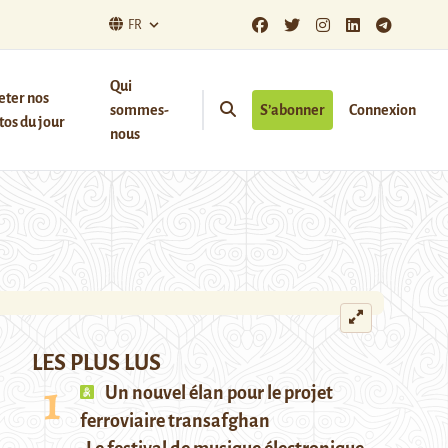
FR
Qui
eter nos
sommes-
S’abonner
Connexion
os du jour
nous
LES PLUS LUS
Un nouvel élan pour le projet
ferroviaire transafghan