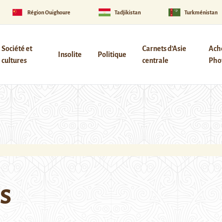
Région Ouïghoure
Tadjikistan
Turkménistan
Société et
Carnets d’Asie
Ach
Insolite
Politique
cultures
centrale
Phot
s