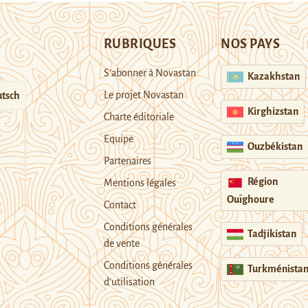
RUBRIQUES
NOS PAYS
S’abonner à Novastan
Kazakhstan
Le projet Novastan
tsch
Kirghizstan
Charte éditoriale
Equipe
Ouzbékistan
Partenaires
Région
Mentions légales
Ouïghoure
Contact
Conditions générales
Tadjikistan
de vente
Conditions générales
Turkménista
d’utilisation