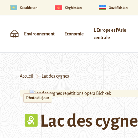
Kazakhstan
Kirghizstan
Ouzbékistan
L'Europe et l'Asie
Environnement
Economie
centrale
Accueil
Lac des cygnes
Photo du jour
Lac des cygne