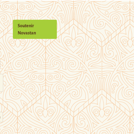
Soutenir
Novastan
n