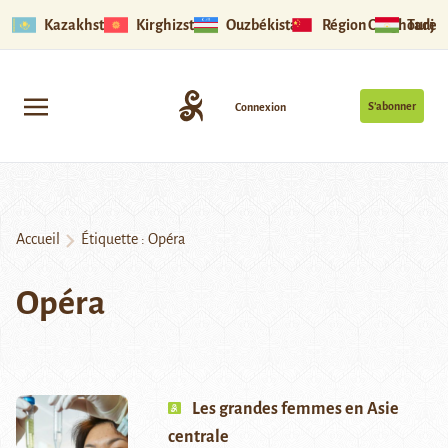
Kazakhstan
Kirghizstan
Ouzbékistan
Région Ouïghoure
Tadjik
S’abonner
Connexion
Accueil
Étiquette :
Opéra
Opéra
Les grandes femmes en Asie
centrale