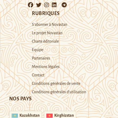
RUBRIQUES
S’abonner à Novastan
Le projet Novastan
Charte éditoriale
Equipe
Partenaires
Mentions légales
Contact
Conditions générales de vente
Conditions générales d’utilisation
NOS PAYS
Kazakhstan
Kirghizstan