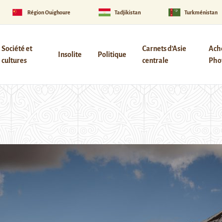
Région Ouïghoure
Tadjikistan
Turkménistan
Société et
Carnets d’Asie
Ach
Insolite
Politique
cultures
centrale
Phot