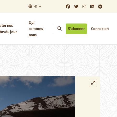
FR
Qui
eter nos
sommes-
S’abonner
Connexion
os du jour
nous