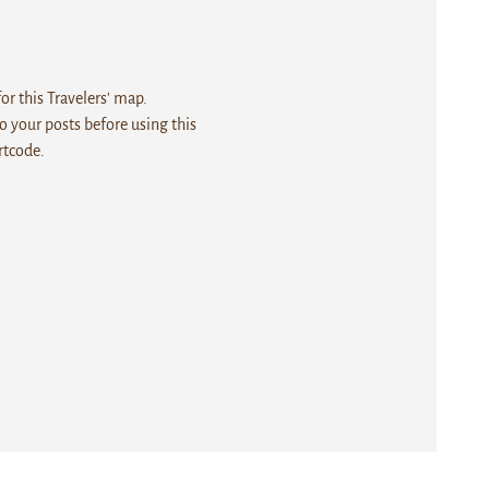
r this Travelers' map.
 your posts before using this
rtcode.