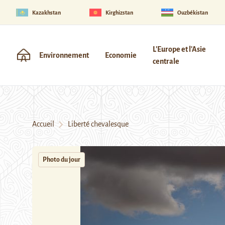
Kazakhstan
Kirghizstan
Ouzbékistan
L'Europe et l'Asie
Environnement
Economie
centrale
Accueil
Liberté chevalesque
Photo du jour