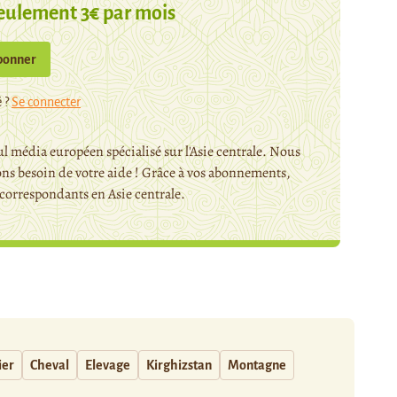
eulement 3€ par mois
bonner
 ?
Se connecter
l média européen spécialisé sur l'Asie centrale. Nous
ns besoin de votre aide ! Grâce à vos abonnements,
orrespondants en Asie centrale.
ier
Cheval
Elevage
Kirghizstan
Montagne