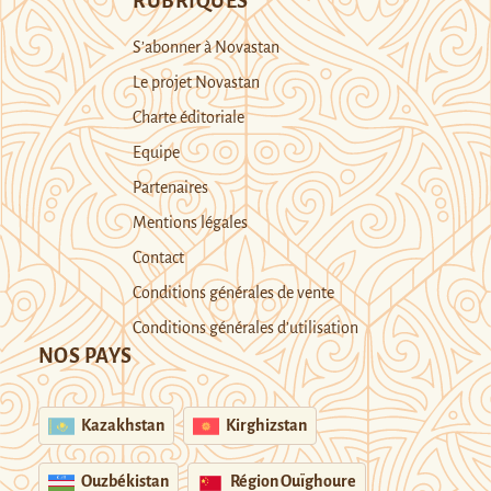
RUBRIQUES
S’abonner à Novastan
Le projet Novastan
Charte éditoriale
Equipe
Partenaires
Mentions légales
Contact
Conditions générales de vente
Conditions générales d’utilisation
NOS PAYS
Kazakhstan
Kirghizstan
Ouzbékistan
Région Ouïghoure