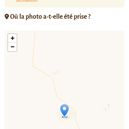
Où la photo a-t-elle été prise ?
+
−
Travelers' Map is loading...
If you see this after your page is
loaded completely, leafletJS files are
missing.