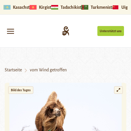
Kasachstan
Kirgistan
Tadschikistan
Turkmenistan
Uigu
Unterstützt uns
Startseite
vom Wind getroffen
Bild des Tages