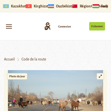
Kazakhstan
Kirghizstan
Ouzbékistan
Région Ouïghoure
Tadjik
S’abonner
Connexion
Accueil
Code de la route
Photo du jour