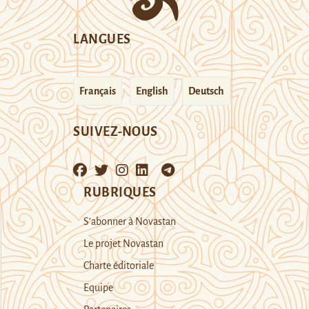
LANGUES
Français
English
Deutsch
SUIVEZ-NOUS
RUBRIQUES
S’abonner à Novastan
Le projet Novastan
Charte éditoriale
Equipe