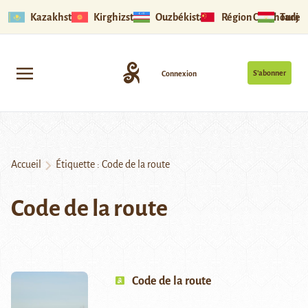
Kazakhstan
Kirghizstan
Ouzbékistan
Région Ouïghoure
Tadjik
S’abonner
Connexion
Accueil
Étiquette :
Code de la route
Code de la route
Code de la route