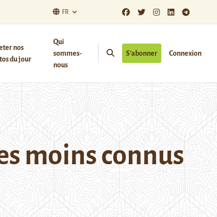
FR
Qui
eter nos
sommes-
S’abonner
Connexion
os du jour
nous
 les moins connus