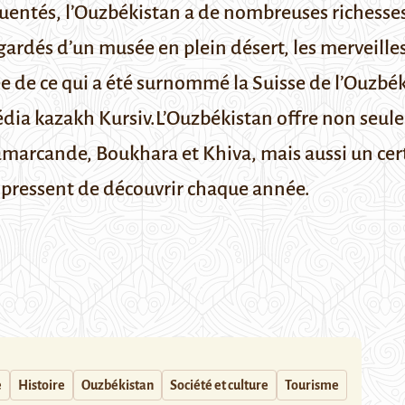
équentés, l’Ouzbékistan a de nombreuses richesses
ardés d’un musée en plein désert, les merveilles 
e de ce qui a été surnommé la Suisse de l’Ouzbé
 média kazakh
Kursiv.
L’Ouzbékistan offre non seule
amarcande
,
Boukhara
et
Khiva
, mais aussi un c
e pressent de découvrir chaque année.
e
Histoire
Ouzbékistan
Société et culture
Tourisme