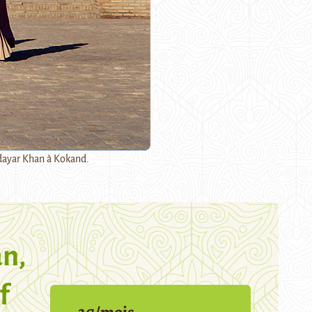
dayar Khan à Kokand.
n,
f
3€/mois