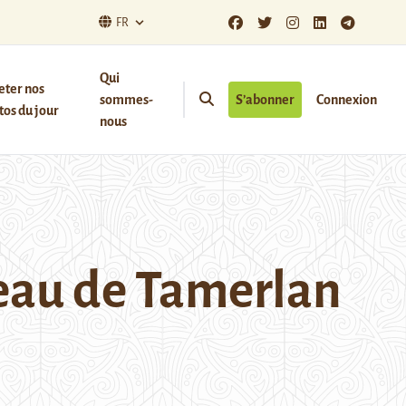
FR
Qui
eter nos
sommes-
S’abonner
Connexion
os du jour
nous
eau de Tamerlan