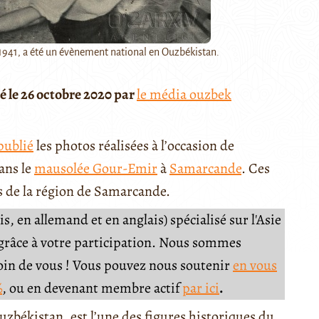
 1941, a été un évènement national en Ouzbékistan.
é le 26 octobre 2020 par
le média ouzbek
publié
les photos réalisées à l’occasion de
ans le
mausolée Gour-Emir
à
Samarcande
. Ces
s de la région de Samarcande.
, en allemand et en anglais) spécialisé sur l'Asie
e grâce à votre participation. Nous sommes
soin de vous ! Vous pouvez nous soutenir
en vous
%
, ou en devenant membre actif
par ici
.
zbékistan, est l’une des figures historiques du