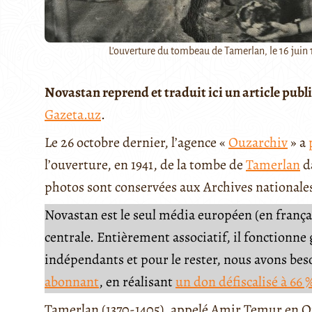
L'ouverture du tombeau de Tamerlan, le 16 juin
Novastan reprend et traduit ici un article publi
Gazeta.uz
.
Le 26 octobre dernier, l’agence «
Ouzarchiv
» a
l’ouverture, en 1941, de la tombe de
Tamerlan
d
photos sont conservées aux Archives nationale
Novastan est le seul média européen (en français
centrale. Entièrement associatif, il fonctionn
indépendants et pour le rester, nous avons be
abonnant
, en réalisant
un don défiscalisé à 66 
Tamerlan (1370-1405), appelé Amir Temur en Ou