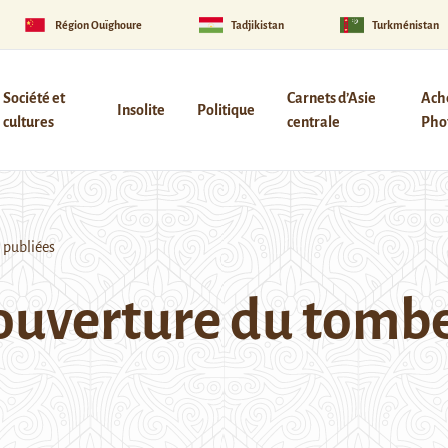
Région Ouïghoure
Tadjikistan
Turkménistan
Société et
Carnets d’Asie
Ach
Insolite
Politique
cultures
centrale
Phot
 publiées
’ouverture du tomb