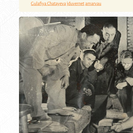
Gulafiya Chatayeva
jduvernet
amarvau