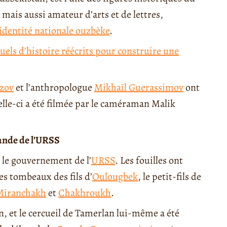
mais aussi amateur d’arts et de lettres,
’identité nationale ouzbèke
.
uels d’histoire réécrits pour construire une
zov
et l’anthropologue
Mikhaïl Guerassimov
ont
elle-ci a été filmée par le caméraman Malik
mande de l’URSS
r le gouvernement de l’
URSS
. Les fouilles ont
es tombeaux des fils d’
Oulougbek
, le petit-fils de
Miranchakh
et
Chakhroukh
.
in, et le cercueil de Tamerlan lui-même a été