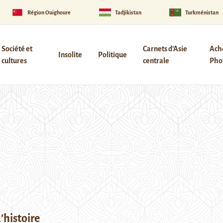
Région Ouïghoure
Tadjikistan
Turkménistan
Société et
Carnets d’Asie
Ach
Insolite
Politique
cultures
centrale
Phot
’histoire