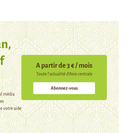
n,
f
A partir de 3 € / mois
Toute l’actualité d’Asie centrale
Abonnez-vous
ul média
mes
e votre aide