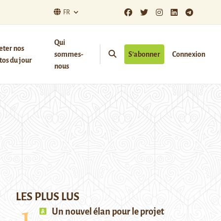
FR
Qui
eter nos
sommes-
S’abonner
Connexion
os du jour
nous
LES PLUS LUS
Un nouvel élan pour le projet