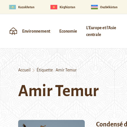
Kazakhstan
Kirghizstan
Ouzbékistan
L'Europe et l'Asie
Environnement
Economie
centrale
Accueil
Étiquette :
Amir Temur
Amir Temur
Condensé d