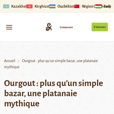
Kazakhstan
Kirghizstan
Ouzbékistan
Région Ouïghoure
Tadjik
S’abonner
Connexion
Accueil
Ourgout : plus qu’un simple bazar, une platanaie
mythique
Ourgout : plus qu’un simple
bazar, une platanaie
mythique