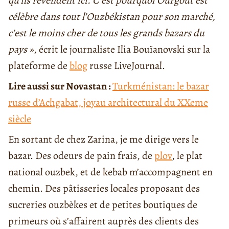
qu’ils revendent ici. C’est pourquoi Ourgout est
célèbre dans tout l’Ouzbékistan pour son marché,
c’est le moins cher de tous les grands bazars du
pays »,
écrit le journaliste Ilia Bouïanovski sur la
plateforme de
blog
russe LiveJournal.
Lire aussi sur Novastan :
Turkménistan: le bazar
russe d’Achgabat, joyau architectural du XXeme
siècle
En sortant de chez Zarina, je me dirige vers le
bazar. Des odeurs de pain frais, de
plov
, le plat
national ouzbek, et de kebab m’accompagnent en
chemin. Des pâtisseries locales proposant des
sucreries ouzbèkes et de petites boutiques de
primeurs où s’affairent auprès des clients des