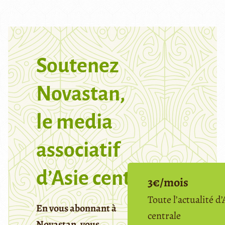
Soutenez
Novastan,
le media
associatif
d’Asie centrale
3€/mois
Toute l’actualité d’
En vous abonnant à
centrale
Novastan, vous