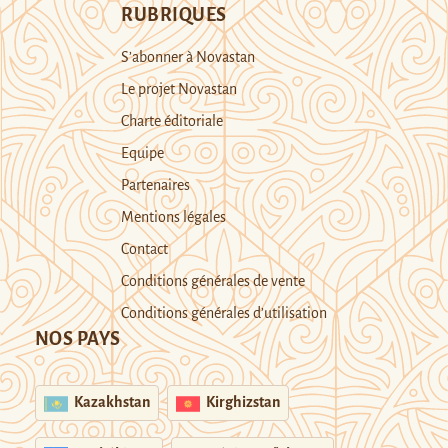
RUBRIQUES
S’abonner à Novastan
Le projet Novastan
Charte éditoriale
Equipe
Partenaires
Mentions légales
Contact
Conditions générales de vente
Conditions générales d’utilisation
NOS PAYS
Kazakhstan
Kirghizstan