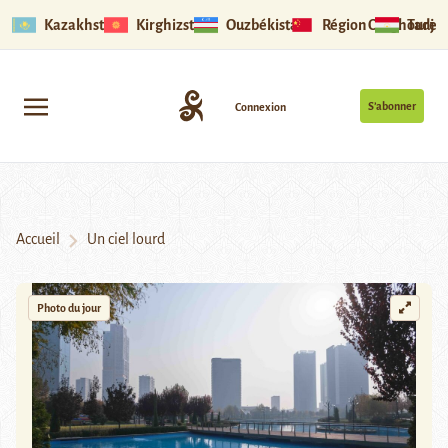
Kazakhstan
Kirghizstan
Ouzbékistan
Région Ouïghoure
Tadjik
S’abonner
Connexion
Accueil
Un ciel lourd
Photo du jour