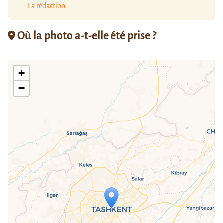
La rédaction
Où la photo a-t-elle été prise ?
+
−
Travelers' Map is loading...
If you see this after your page is
loaded completely, leafletJS files are
missing.