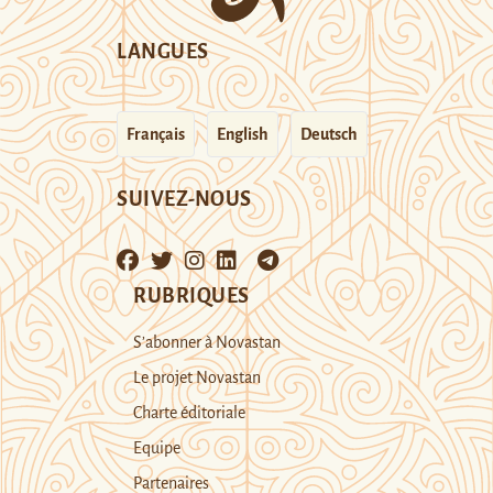
LANGUES
Français
English
Deutsch
SUIVEZ-NOUS
RUBRIQUES
S’abonner à Novastan
Le projet Novastan
Charte éditoriale
Equipe
Partenaires