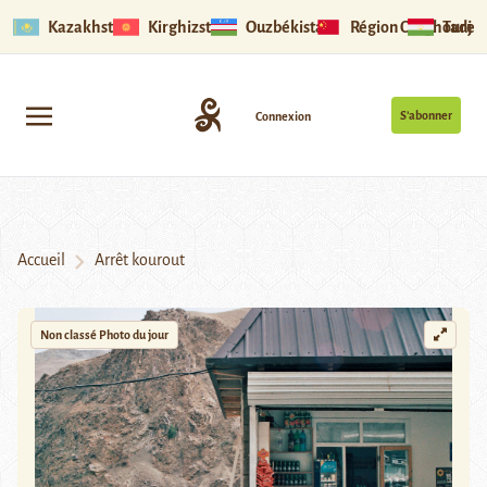
Kazakhstan
Kirghizstan
Ouzbékistan
Région Ouïghoure
Tadjik
S’abonner
Connexion
Accueil
Arrêt kourout
Non classé
Photo du jour