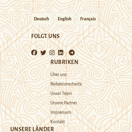
Deutsch
English
Français
FOLGT UNS
RUBRIKEN
Über uns
Redaktionscharta
Unser Team
Unsere Partner
Impressum
Kontakt
UNSERE LÄNDER