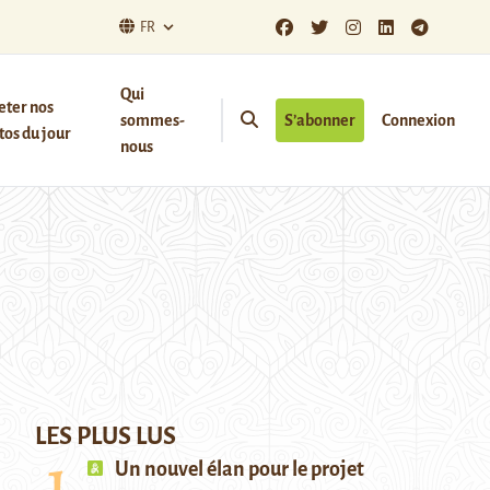
FR
Qui
eter nos
sommes-
S’abonner
Connexion
os du jour
nous
LES PLUS LUS
Un nouvel élan pour le projet