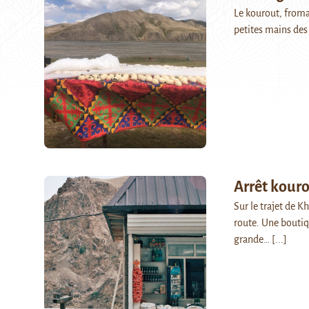
Le kourout, fromag
petites mains des
Arrêt kour
Sur le trajet de K
route. Une boutiq
grande…
[...]