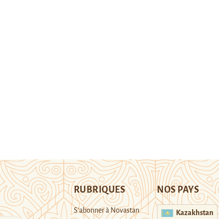
RUBRIQUES
NOS PAYS
S’abonner à Novastan
Kazakhstan