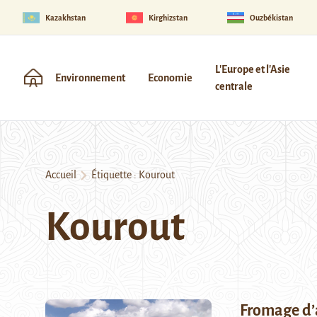
Kazakhstan
Kirghizstan
Ouzbékistan
L'Europe et l'Asie
Environnement
Economie
centrale
Accueil
Étiquette :
Kourout
Kourout
Fromage d’