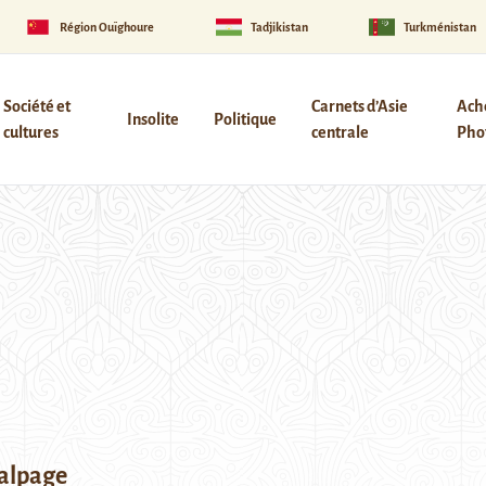
Région Ouïghoure
Tadjikistan
Turkménistan
Société et
Carnets d’Asie
Ach
Insolite
Politique
cultures
centrale
Phot
alpage