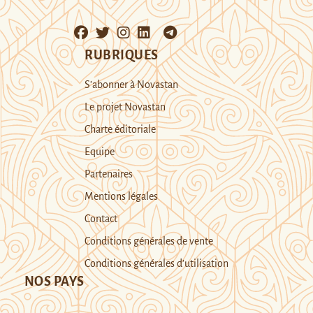
RUBRIQUES
S’abonner à Novastan
Le projet Novastan
Charte éditoriale
Equipe
Partenaires
Mentions légales
Contact
Conditions générales de vente
Conditions générales d’utilisation
NOS PAYS