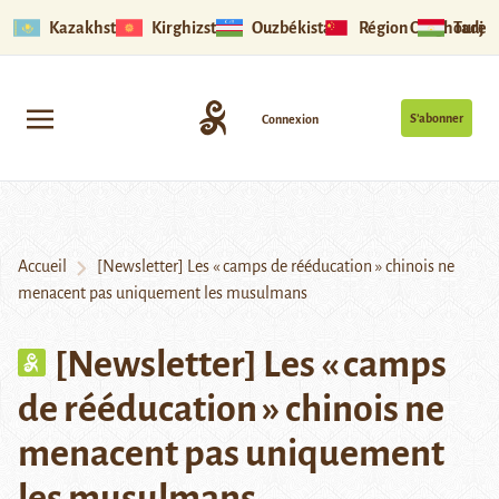
Kazakhstan
Kirghizstan
Ouzbékistan
Région Ouïghoure
Tadjik
S’abonner
Connexion
Accueil
[Newsletter] Les « camps de rééducation » chinois ne
menacent pas uniquement les musulmans
[Newsletter] Les « camps
de rééducation » chinois ne
menacent pas uniquement
les musulmans