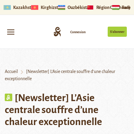
Kazakhstan
Kirghizstan
Ouzbékistan
Région Ouïghoure
Tadjik
S’abonner
Connexion
Accueil
[Newsletter] L’Asie centrale souffre d’une chaleur
exceptionnelle
[Newsletter] L’Asie
centrale souffre d’une
chaleur exceptionnelle