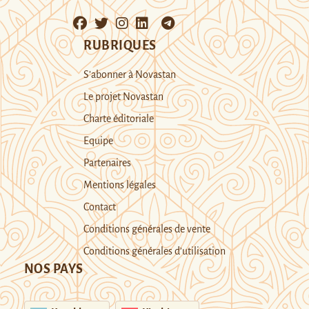
RUBRIQUES
S’abonner à Novastan
Le projet Novastan
Charte éditoriale
Equipe
Partenaires
Mentions légales
Contact
Conditions générales de vente
Conditions générales d’utilisation
NOS PAYS