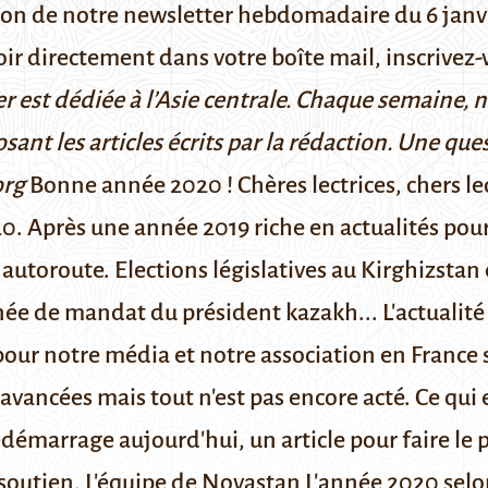
ion de notre newsletter hebdomadaire du 6 jan
voir directement dans votre boîte mail,
inscrivez-
r est dédiée à l’Asie centrale. Chaque semaine, 
osant les articles écrits par la rédaction. Une qu
org
Bonne année 2020 ! Chères lectrices, chers l
0. Après une année 2019 riche en actualités pour 
utoroute. Elections législatives au Kirghizstan 
ée de mandat du président kazakh... L'actualité
r notre média et notre association en France su
avancées mais tout n'est pas encore acté. Ce qui 
émarrage aujourd'hui, un article pour faire le 
e soutien, L'équipe de Novastan L'année 2020 selo