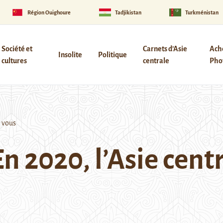
Région Ouïghoure
Tadjikistan
Turkménistan
Société et
Carnets d’Asie
Ach
Insolite
Politique
cultures
centrale
Phot
e vous
n 2020, l’Asie cent