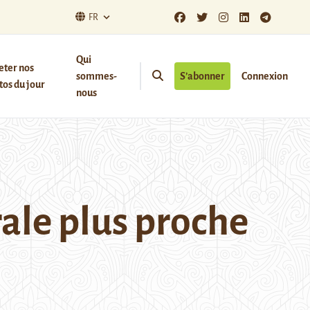
FR
Qui
eter nos
sommes-
S’abonner
Connexion
os du jour
nous
rale plus proche