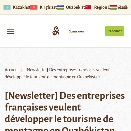
Kazakhstan
Kirghizstan
Ouzbékistan
Région Ouïghoure
Tadjik
S’abonner
Connexion
Accueil
[Newsletter] Des entreprises françaises veulent
développer le tourisme de montagne en Ouzbékistan
[Newsletter] Des entreprises
françaises veulent
développer le tourisme de
montagne en Ouzbékistan