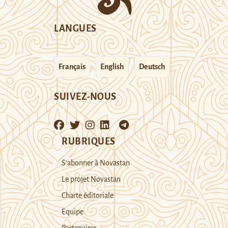
LANGUES
Français
English
Deutsch
SUIVEZ-NOUS
RUBRIQUES
S’abonner à Novastan
Le projet Novastan
Charte éditoriale
Equipe