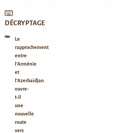
DÉCRYPTAGE
Le
rapprochement
entre
l’Arménie
et
l’Azerbaïdjan
ouvre-
t-il
une
nouvelle
route
vers