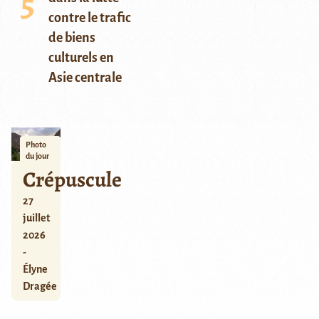
contre le trafic
de biens
culturels en
Asie centrale
Photo
du jour
Crépuscule
27
juillet
2026
-
Élyne
Dragée