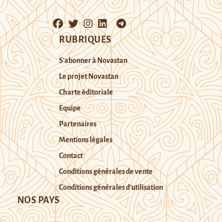
RUBRIQUES
S’abonner à Novastan
Le projet Novastan
Charte éditoriale
Equipe
Partenaires
Mentions légales
Contact
Conditions générales de vente
Conditions générales d’utilisation
NOS PAYS