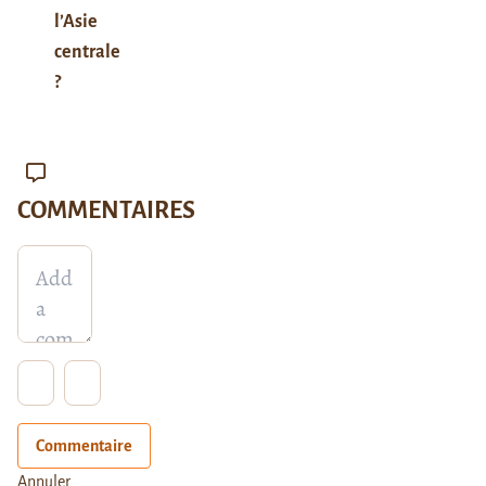
l’Asie
centrale
?
COMMENTAIRES
Commentaire
Annuler