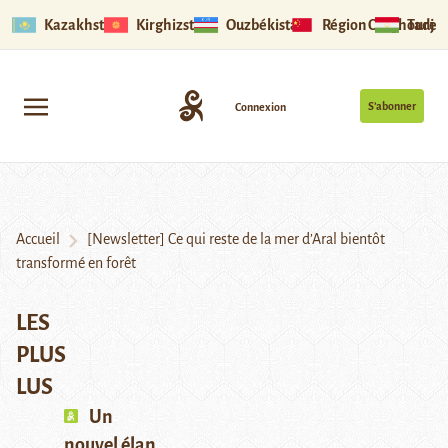
Kazakhstan
Kirghizstan
Ouzbékistan
Région Ouïghoure
Tadjik
S’abonner
Connexion
Accueil
[Newsletter] Ce qui reste de la mer d’Aral bientôt
transformé en forêt
LES
PLUS
LUS
Un
nouvel élan