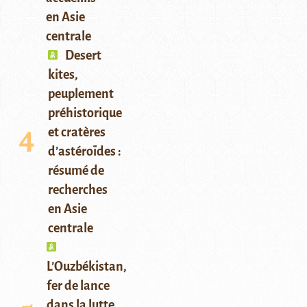
en Asie
centrale
Desert
kites,
peuplement
préhistorique
et cratères
d’astéroïdes :
résumé de
recherches
en Asie
centrale
L’Ouzbékistan,
fer de lance
dans la lutte