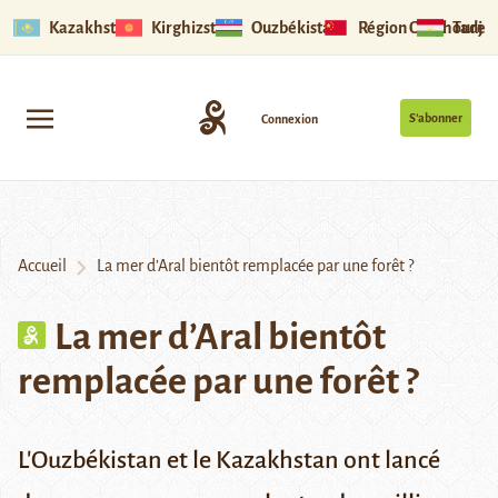
Kazakhstan
Kirghizstan
Ouzbékistan
Région Ouïghoure
Tadjik
S’abonner
Connexion
Accueil
La mer d’Aral bientôt remplacée par une forêt ?
La mer d’Aral bientôt
remplacée par une forêt ?
L'Ouzbékistan et le Kazakhstan ont lancé