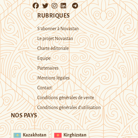
RUBRIQUES
S’abonner à Novastan
Le projet Novastan
Charte éditoriale
Equipe
Partenaires
Mentions légales
Contact
Conditions générales de vente
Conditions générales d’utilisation
NOS PAYS
Kazakhstan
Kirghizstan