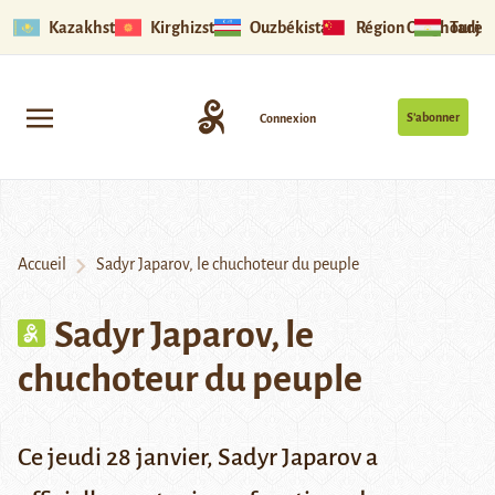
Kazakhstan
Kirghizstan
Ouzbékistan
Région Ouïghoure
Tadjik
S’abonner
Connexion
Accueil
Sadyr Japarov, le chuchoteur du peuple
Sadyr Japarov, le
chuchoteur du peuple
Ce jeudi 28 janvier, Sadyr Japarov a