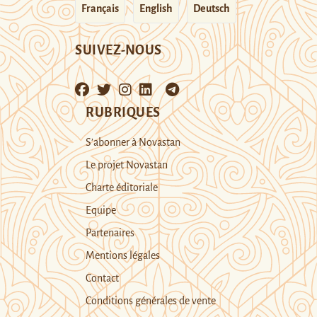
Français
English
Deutsch
SUIVEZ-NOUS
RUBRIQUES
S’abonner à Novastan
Le projet Novastan
Charte éditoriale
Equipe
Partenaires
Mentions légales
Contact
Conditions générales de vente