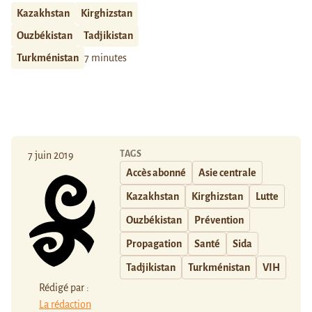
Kazakhstan
Kirghizstan
Ouzbékistan
Tadjikistan
Turkménistan
7 minutes
TAGS
7 juin 2019
Accès abonné
Asie centrale
Kazakhstan
Kirghizstan
Lutte
Ouzbékistan
Prévention
Propagation
Santé
Sida
Tadjikistan
Turkménistan
VIH
Rédigé par :
La rédaction