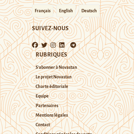
Français
English
Deutsch
SUIVEZ-NOUS
RUBRIQUES
S’abonner à Novastan
Le projet Novastan
Charte éditoriale
Equipe
Partenaires
Mentions légales
Contact