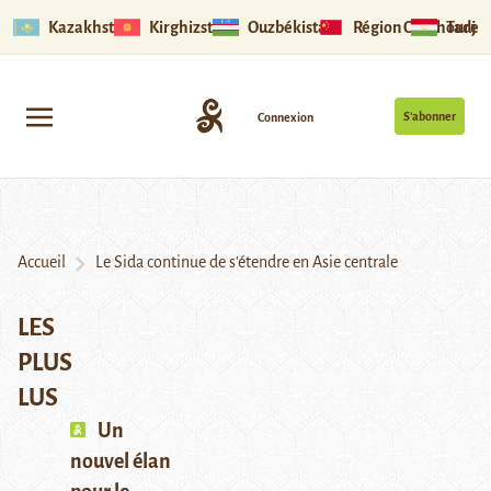
Kazakhstan
Kirghizstan
Ouzbékistan
Région Ouïghoure
Tadjik
S’abonner
Connexion
Accueil
Le Sida continue de s’étendre en Asie centrale
LES
PLUS
LUS
Un
nouvel élan