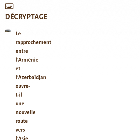
DÉCRYPTAGE
Le
rapprochement
entre
l’Arménie
et
l’Azerbaïdjan
ouvre-
t-il
une
nouvelle
route
vers
l’Asie