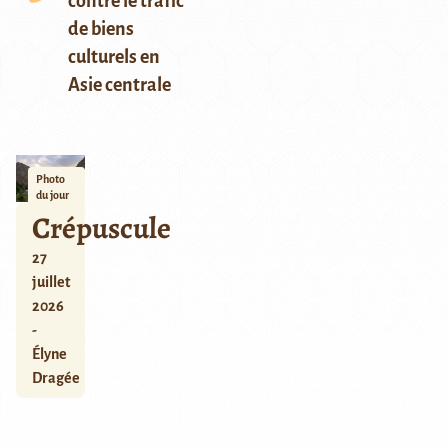
contre le trafic
de biens
culturels en
Asie centrale
Photo
du jour
Crépuscule
27
juillet
2026
-
Élyne
Dragée