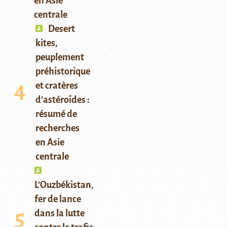
en Asie
centrale
Desert
kites,
peuplement
préhistorique
et cratères
d’astéroïdes :
résumé de
recherches
en Asie
centrale
L’Ouzbékistan,
fer de lance
dans la lutte