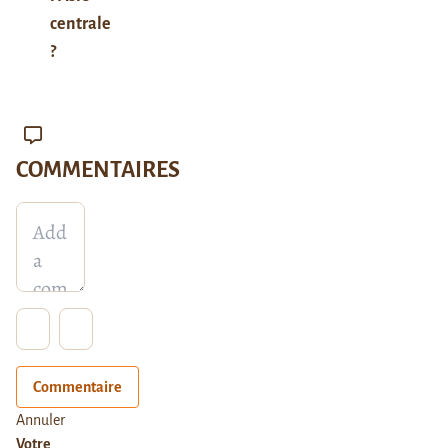
centrale
?
COMMENTAIRES
Commentaire
Annuler
Votre