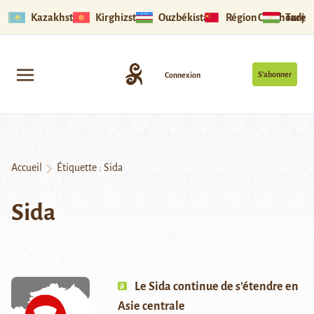
Kazakhstan
Kirghizstan
Ouzbékistan
Région Ouïghoure
Tadjik
S’abonner
Connexion
Accueil
Étiquette :
Sida
Sida
Le Sida continue de s’étendre en
Asie centrale