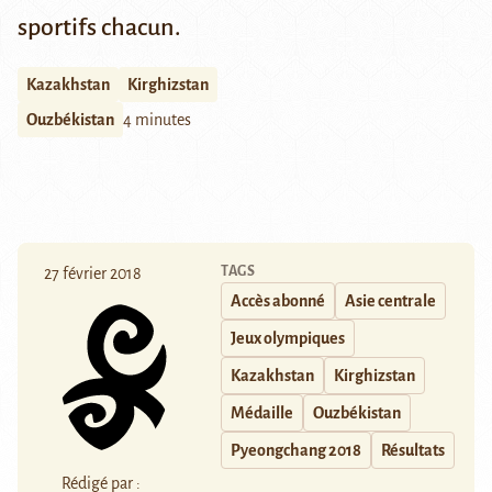
sportifs chacun.
Kazakhstan
Kirghizstan
Ouzbékistan
4 minutes
TAGS
27 février 2018
Accès abonné
Asie centrale
Jeux olympiques
Kazakhstan
Kirghizstan
Médaille
Ouzbékistan
Pyeongchang 2018
Résultats
Rédigé par :