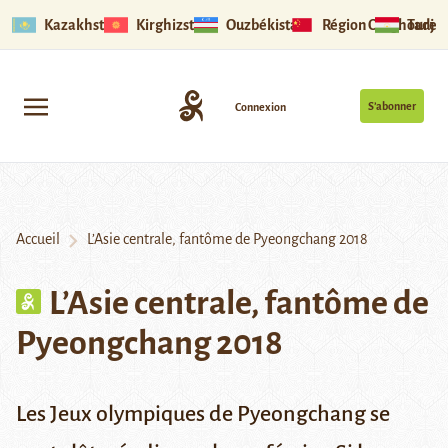
Kazakhstan
Kirghizstan
Ouzbékistan
Région Ouïghoure
Tadjik
S’abonner
Connexion
Accueil
L’Asie centrale, fantôme de Pyeongchang 2018
L’Asie centrale, fantôme de
Pyeongchang 2018
Les Jeux olympiques de Pyeongchang se