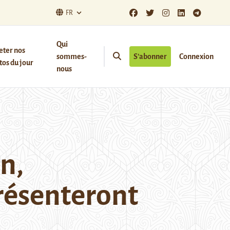
FR
Qui
eter nos
sommes-
S’abonner
Connexion
os du jour
nous
n,
présenteront