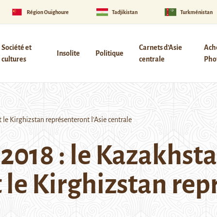
Région Ouïghoure
Tadjikistan
Turkménistan
Société et
Carnets d’Asie
Ach
Insolite
Politique
cultures
centrale
Phot
e Kirghizstan représenteront l’Asie centrale
018 : le Kazakhsta
 le Kirghizstan re