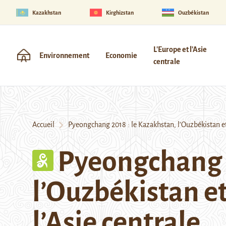
Kazakhstan
Kirghizstan
Ouzbékistan
L'Europe et l'Asie
Environnement
Economie
centrale
Accueil
Pyeongchang 2018 : le Kazakhstan, l’Ouzbékistan et l
Pyeongchang 2
l’Ouzbékistan et
l’Asie centrale