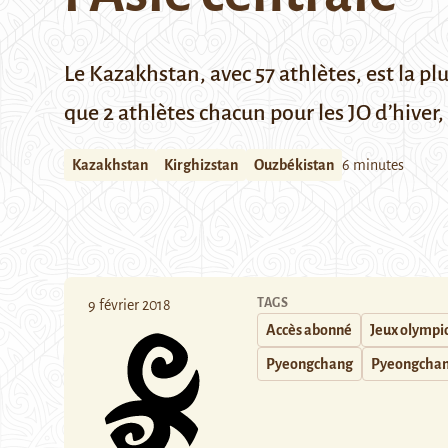
Le Kazakhstan, avec 57 athlètes, est la pl
que 2 athlètes chacun pour les JO d’hiver
Kazakhstan
Kirghizstan
Ouzbékistan
6 minutes
TAGS
9 février 2018
Accès abonné
Jeux olympi
Pyeongchang
Pyeongchan