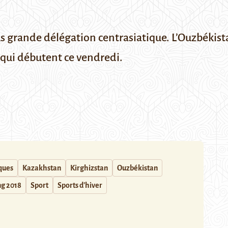
us grande délégation centrasiatique. L’Ouzbékista
, qui débutent ce vendredi.
ques
Kazakhstan
Kirghizstan
Ouzbékistan
g 2018
Sport
Sports d'hiver