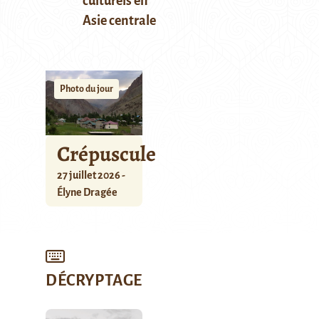
culturels en
Asie centrale
Photo du jour
Crépuscule
27 juillet 2026 -
Élyne Dragée
DÉCRYPTAGE