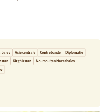
mbaïev
Asie centrale
Contrebande
Diplomatie
hstan
Kirghizstan
Noursoultan Nazarbaïev
ov