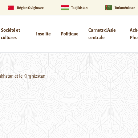
Région Ouïghoure
Tadjikistan
Turkménistan
Société et
Carnets d’Asie
Ach
Insolite
Politique
cultures
centrale
Phot
akhstan et le Kirghizstan