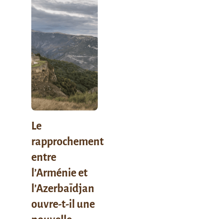
Le
rapprochement
entre
l’Arménie et
l’Azerbaïdjan
ouvre-t-il une