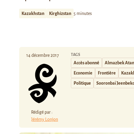
Kazakhstan
Kirghizstan
5 minutes
TAGS
14 décembre 2017
Accès abonné
Almazbek Ata
Economie
Frontière
Kazak
Politique
Sooronbaï Jeenbek
Rédigé par :
Jérémy Lonjon