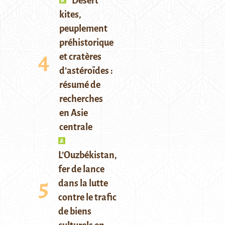
Desert
kites,
peuplement
préhistorique
et cratères
d’astéroïdes :
résumé de
recherches
en Asie
centrale
L’Ouzbékistan,
fer de lance
dans la lutte
contre le trafic
de biens