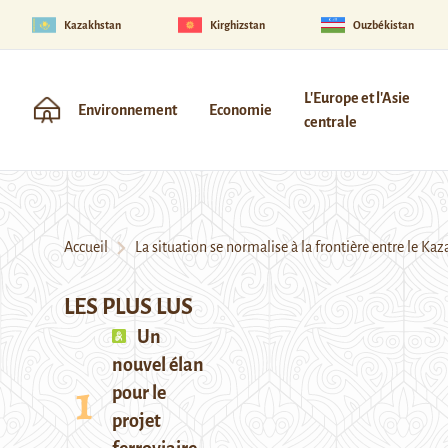
Kazakhstan
Kirghizstan
Ouzbékistan
L'Europe et l'Asie
Environnement
Economie
centrale
Accueil
La situation se normalise à la frontière entre le Kaz
LES PLUS LUS
Un
nouvel élan
pour le
projet