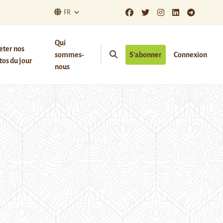
FR
Qui
eter nos
sommes-
S’abonner
Connexion
os du jour
nous