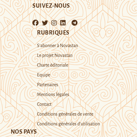
SUIVEZ-NOUS
RUBRIQUES
S’abonner à Novastan
Le projet Novastan
Charte éditoriale
Equipe
Partenaires
Mentions légales
Contact
Conditions générales de vente
Conditions générales d’utilisation
NOS PAYS