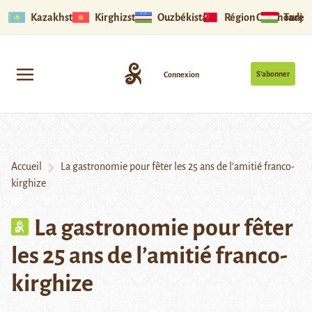
Kazakhstan
Kirghizstan
Ouzbékistan
Région Ouïghoure
Tadjik
S’abonner
Connexion
Accueil
La gastronomie pour fêter les 25 ans de l’amitié franco-
kirghize
La gastronomie pour fêter
les 25 ans de l’amitié franco-
kirghize