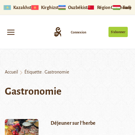
Kazakhstan
Kirghizstan
Ouzbékistan
Région Ouïghoure
Tadjik
S’abonner
Connexion
Accueil
Étiquette :
Gastronomie
Gastronomie
Déjeuner sur l’herbe