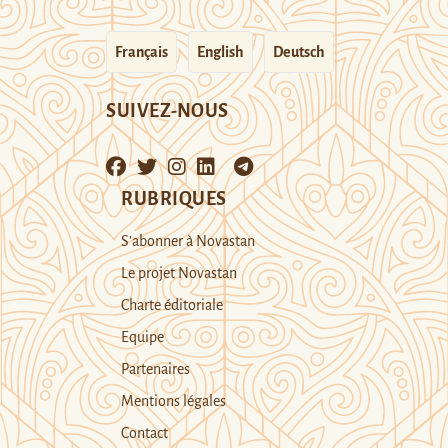
Français
English
Deutsch
SUIVEZ-NOUS
RUBRIQUES
S’abonner à Novastan
Le projet Novastan
Charte éditoriale
Equipe
Partenaires
Mentions légales
Contact