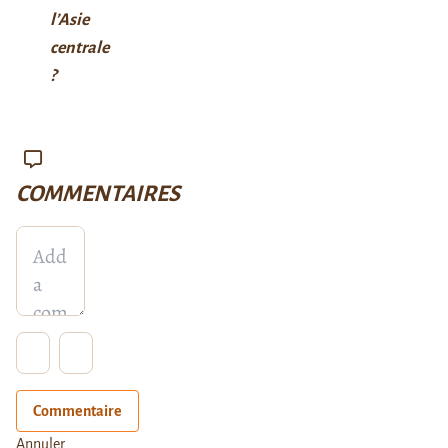
l’Asie
centrale
?
COMMENTAIRES
Commentaire
Annuler