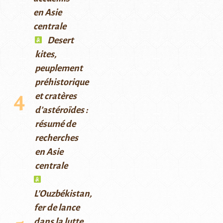
en Asie
centrale
Desert
kites,
peuplement
préhistorique
et cratères
d’astéroïdes :
résumé de
recherches
en Asie
centrale
L’Ouzbékistan,
fer de lance
dans la lutte