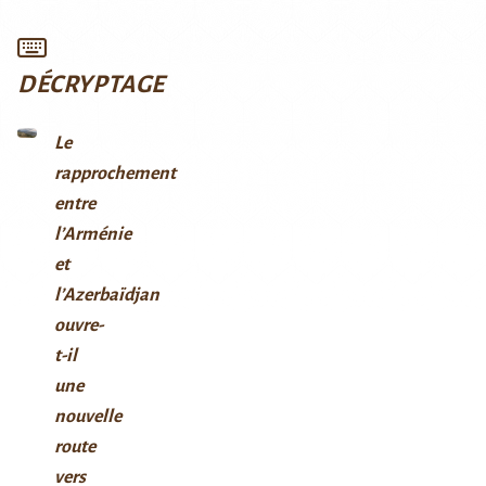
DÉCRYPTAGE
Le
rapprochement
entre
l’Arménie
et
l’Azerbaïdjan
ouvre-
t-il
une
nouvelle
route
vers