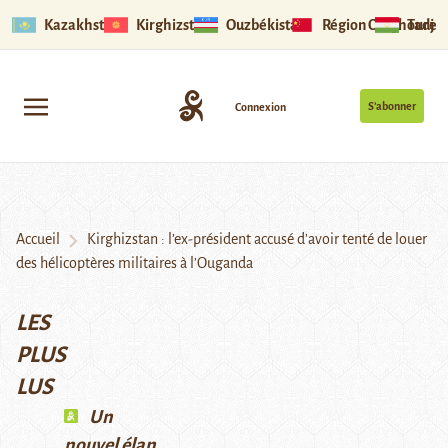
Kazakhstan
Kirghizstan
Ouzbékistan
Région Ouïghoure
Tadjik
S’abonner
Connexion
Accueil
Kirghizstan : l’ex-président accusé d’avoir tenté de louer
des hélicoptères militaires à l’Ouganda
LES
PLUS
LUS
Un
nouvel élan