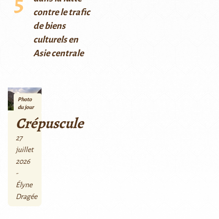
contre le trafic
de biens
culturels en
Asie centrale
Photo
du jour
Crépuscule
27
juillet
2026
-
Élyne
Dragée