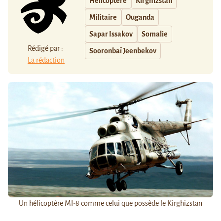
Hélicoptère
Kirghizstan
Militaire
Ouganda
Sapar Issakov
Somalie
Rédigé par :
Sooronbaï Jeenbekov
La rédaction
Un hélicoptère MI-8 comme celui que possède le Kirghizstan