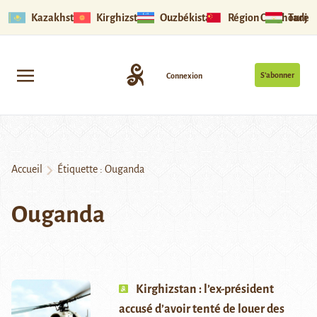
Kazakhstan
Kirghizstan
Ouzbékistan
Région Ouïghoure
Tadjik
S’abonner
Connexion
Accueil
Étiquette :
Ouganda
Ouganda
Kirghizstan : l’ex-président
accusé d’avoir tenté de louer des