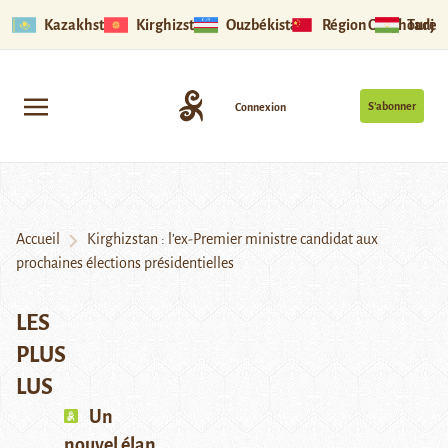
Kazakhstan
Kirghizstan
Ouzbékistan
Région Ouïghoure
Tadjik
S’abonner
Connexion
Accueil
Kirghizstan : l’ex-Premier ministre candidat aux
prochaines élections présidentielles
LES
PLUS
LUS
Un
nouvel élan