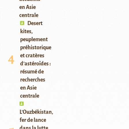
en Asie
centrale
Desert
kites,
peuplement
préhistorique
et cratères
d’astéroïdes :
résumé de
recherches
en Asie
centrale
L’Ouzbékistan,
fer de lance
dans la lutte