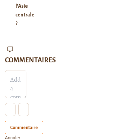
l’Asie
centrale
?
COMMENTAIRES
Commentaire
Annuler