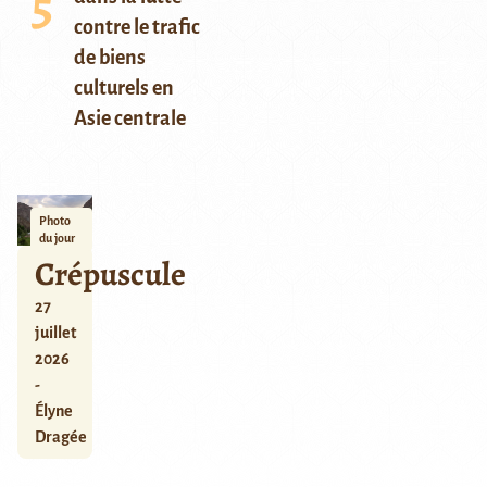
contre le trafic
de biens
culturels en
Asie centrale
Photo
du jour
Crépuscule
27
juillet
2026
-
Élyne
Dragée