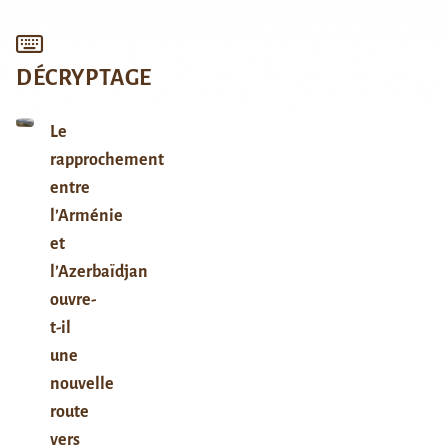
DÉCRYPTAGE
Le
rapprochement
entre
l’Arménie
et
l’Azerbaïdjan
ouvre-
t-il
une
nouvelle
route
vers