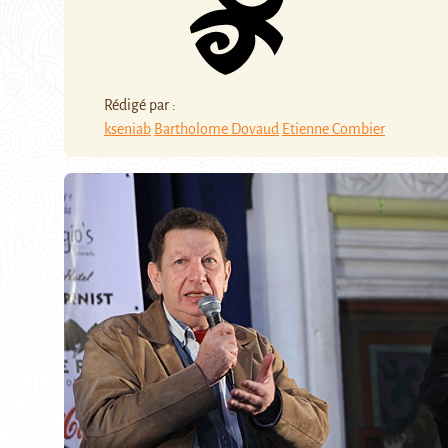
Rédigé par :
kseniab
Bartholome Dovaud
Etienne Combier