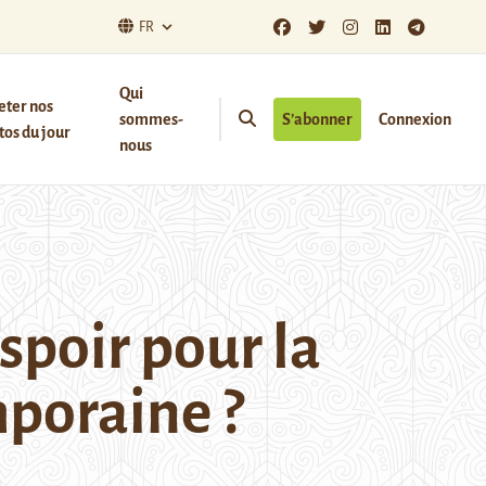
FR
Qui
eter nos
sommes-
S’abonner
Connexion
os du jour
nous
spoir pour la
mporaine ?