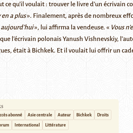
ut ce qu’il voulait : trouver le livre d’un écrivain 
y en a plus
». Finalement, après de nombreux effort
e aujourd’hui
», lui affirma la vendeuse. «
Vous n’e
it que l’écrivain polonais Yanush Vishnevskiy, l’au
ues, était à Bichkek. Et il voulait lui offrir un cad
GS
ccès abonné
Asie centrale
Auteur
Bichkek
Droits
orum
International
Littérature