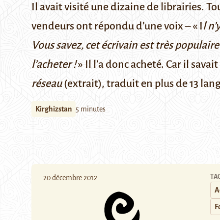
Il avait visité une dizaine de librairies. To
vendeurs ont répondu d’une voix – « I
l n’
Vous savez, cet écrivain est très populair
l’acheter !
» Il l’a donc acheté. Car il sava
réseau
(
extrait
), traduit en plus de 13 lang
Kirghizstan
5 minutes
TA
20 décembre 2012
A
F