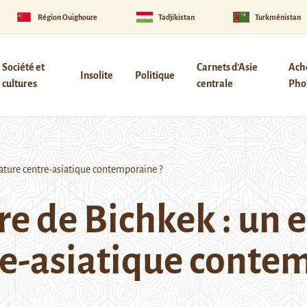
Région Ouïghoure
Tadjikistan
Turkménistan
Société et
Carnets d’Asie
Ach
Insolite
Politique
cultures
centrale
Phot
érature centre-asiatique contemporaine ?
re de Bichkek : un e
re-asiatique conte