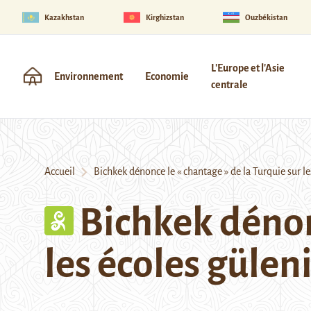
Kazakhstan
Kirghizstan
Ouzbékistan
L'Europe et l'Asie
Environnement
Economie
centrale
Accueil
Bichkek dénonce le « chantage » de la Turquie sur le
Bichkek dénonc
les écoles gülen