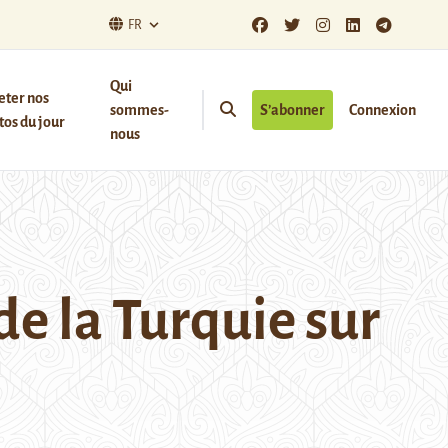
FR
Qui
eter nos
sommes-
S’abonner
Connexion
os du jour
nous
de la Turquie sur