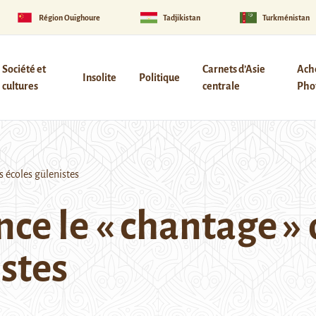
Région Ouïghoure
Tadjikistan
Turkménistan
Société et
Carnets d’Asie
Ach
Insolite
Politique
cultures
centrale
Phot
s écoles gülenistes
e le « chantage » 
istes