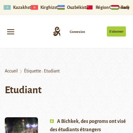
Kazakhstan
Kirghizstan
Ouzbékistan
Région Ouïghoure
Tadjik
S’abonner
Connexion
Accueil
Étiquette :
Etudiant
Etudiant
A Bichkek, des pogroms ont visé
des étudiants étrangers