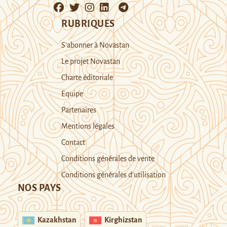
RUBRIQUES
S’abonner à Novastan
Le projet Novastan
Charte éditoriale
Equipe
Partenaires
Mentions légales
Contact
Conditions générales de vente
Conditions générales d’utilisation
NOS PAYS
Kazakhstan
Kirghizstan