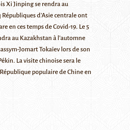
is Xi Jinping se rendra au
q Républiques d’Asie centrale ont
are en ces temps de Covid-19. Le 5
ndra au Kazakhstan à l’automne
assym-Jomart Tokaïev
lors de son
kin. La visite chinoise sera le
 République populaire de Chine en