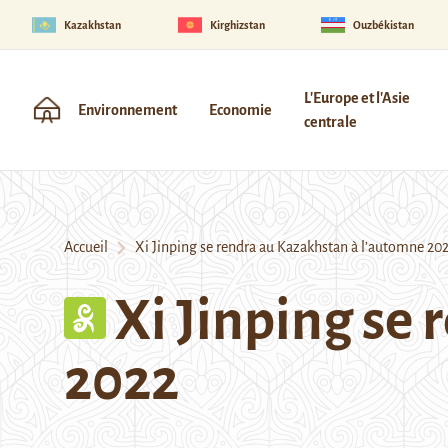
Kazakhstan
Kirghizstan
Ouzbékistan
L'Europe et l'Asie
Environnement
Economie
centrale
Accueil
Xi Jinping se rendra au Kazakhstan à l’automne 20
Xi Jinping se
2022