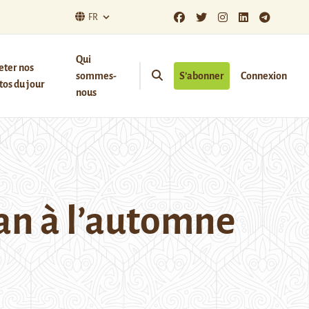
FR
Qui
eter nos
sommes-
S’abonner
Connexion
os du jour
nous
an à l’automne