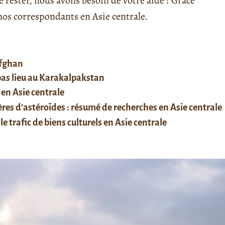
rester, nous avons besoin de votre aide ! Grâce
s correspondants en Asie centrale.
afghan
 pas lieu au Karakalpakstan
 en Asie centrale
res d’astéroïdes : résumé de recherches en Asie centrale
le trafic de biens culturels en Asie centrale