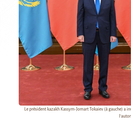
Le président kazakh Kassym-Jomart Tokaïev (à gauche) a inv
l'auto