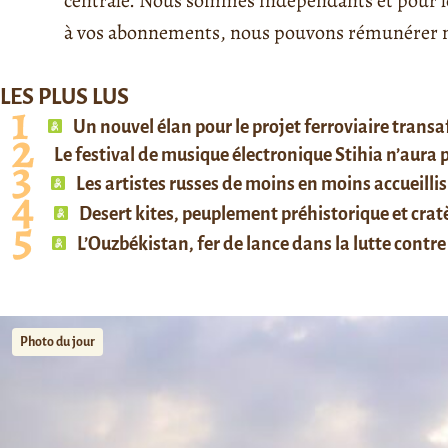
centrale. Nous sommes indépendants et pour le 
à vos abonnements, nous pouvons rémunérer no
LES PLUS LUS
Un nouvel élan pour le projet ferroviaire trans
Le festival de musique électronique Stihia n’aura
Les artistes russes de moins en moins accueillis
Desert kites, peuplement préhistorique et cratè
L’Ouzbékistan, fer de lance dans la lutte contre 
Photo du jour