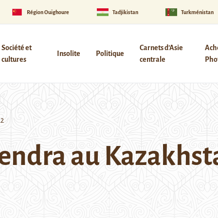
Région Ouïghoure
Tadjikistan
Turkménistan
Société et
Carnets d’Asie
Ach
Insolite
Politique
cultures
centrale
Phot
22
 rendra au Kazakhst