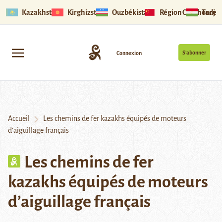
Kazakhstan
Kirghizstan
Ouzbékistan
Région Ouïghoure
Tadjik
S’abonner
Connexion
Accueil
Les chemins de fer kazakhs équipés de moteurs
d’aiguillage français
Les chemins de fer
kazakhs équipés de moteurs
d’aiguillage français