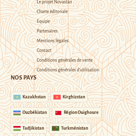
Le projet Novastan
Charte éditoriale
Equipe
Partenaires
Mentions légales
Contact
Conditions générales de vente
Conditions générales d’utilisation
NOS PAYS
Kazakhstan
Kirghizstan
Ouzbékistan
Région Ouïghoure
Tadjikistan
Turkménistan