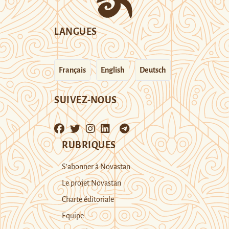
LANGUES
Français
English
Deutsch
SUIVEZ-NOUS
RUBRIQUES
S’abonner à Novastan
Le projet Novastan
Charte éditoriale
Equipe