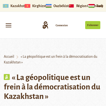
Kazakhstan
Kirghizstan
Ouzbékistan
Région Ouïghoure
Tadjik
S’abonner
Connexion
Accueil
« La géopolitique est un frein à la démocratisation du
Kazakhstan »
« La géopolitique est un
frein à la démocratisation du
Kazakhstan »