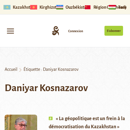
Kazakhstan
Kirghizstan
Ouzbékistan
Région Ouïghoure
Tadjik
S’abonner
Connexion
Accueil
Étiquette :
Daniyar Kosnazarov
Daniyar Kosnazarov
« La géopolitique est un frein à la
démocratisation du Kazakhstan »