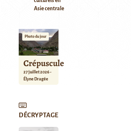
culturels en
Asie centrale
Photo du jour
Crépuscule
27 juillet 2026 -
Élyne Dragée
DÉCRYPTAGE