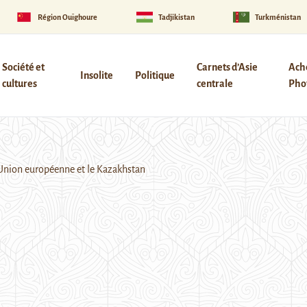
Région Ouïghoure
Tadjikistan
Turkménistan
Société et
Carnets d’Asie
Ach
Insolite
Politique
cultures
centrale
Phot
l’Union européenne et le Kazakhstan