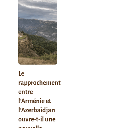
Le
rapprochement
entre
l’Arménie et
l’Azerbaïdjan
ouvre-t-il une