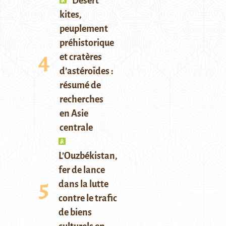
Desert
kites,
peuplement
préhistorique
et cratères
d’astéroïdes :
résumé de
recherches
en Asie
centrale
L’Ouzbékistan,
fer de lance
dans la lutte
contre le trafic
de biens