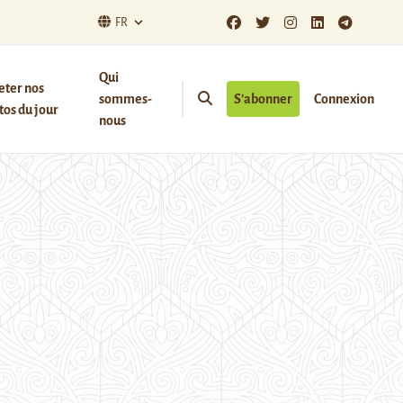
FR
Qui
eter nos
sommes-
S’abonner
Connexion
os du jour
nous