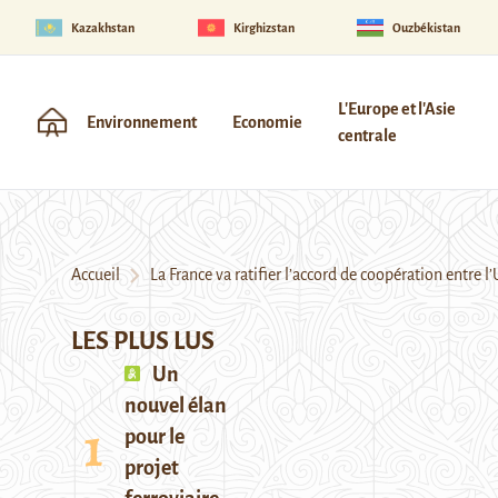
Kazakhstan
Kirghizstan
Ouzbékistan
L'Europe et l'Asie
Environnement
Economie
centrale
Accueil
La France va ratifier l’accord de coopération entre 
LES PLUS LUS
Un
nouvel élan
pour le
projet